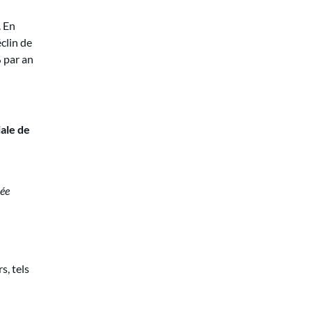
. En
clin de
 par an
iale de
sée
s, tels