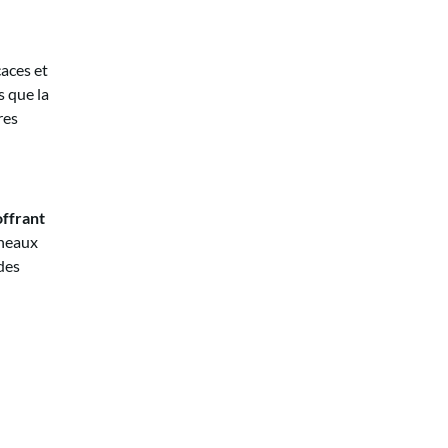
aces et
s que la
res
offrant
nneaux
 des