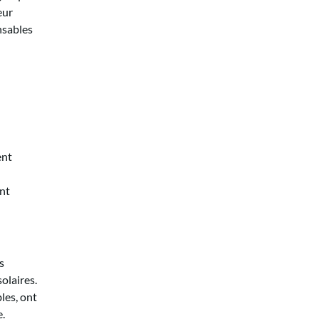
eur
onsables
ent
ent
s
olaires.
les, ont
e.