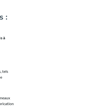
s :
és à
, tels
ne
anneaux
brication