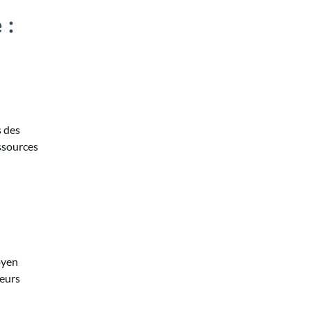
 :
s des
essources
oyen
leurs