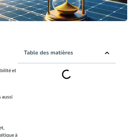
Table des matières
ilité et
s aussi
et,
gétique à