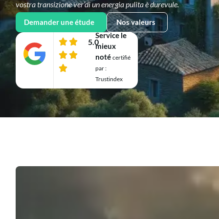
vostra transizione ver’di un energia pulita è durevule.
Demander une étude
Nos valeurs
Service le
5.0
mieux
noté
certifié
par :
Trustindex