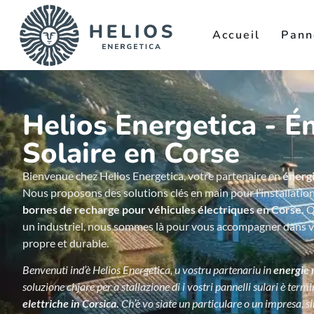
Accueil
Pann
Helios Energetica - É
Solaire en Corse
Bienvenue chez Helios Energetica, votre partenaire en
énergi
Nous proposons des solutions clés en main pour l’installatio
bornes de recharge pour véhicules électriques en Corse.
Q
un industriel, nous sommes là pour vous accompagner dans vo
propre et durable.
Benvenuti ind’è Helios Energetica, u vostru partenariu in
energie 
soluzione chjare per a stallazione di i vostri pannelli sulari è termi
elettriche in Corsica.
Ch’è vo siate un particulare o un impresa, s