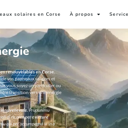
eaux solaires en Corse
À propos
Servic
nergie
es renouvelables en Corse.
n de vos panneaux solaires et
ue vous soyez un particulier ou
tre transition vers une énergie
rinnuvellevule.
Prupunimu
nali di ricarca
per e
vitture
imu quì per
accumpagnà vi in a